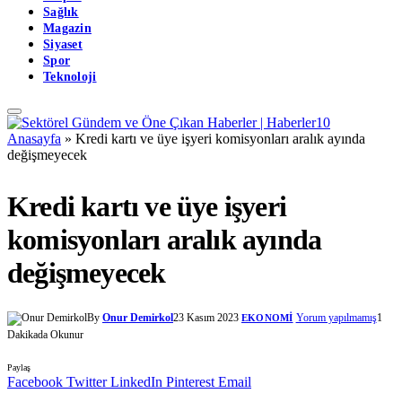
Sağlık
Magazin
Siyaset
Spor
Teknoloji
Anasayfa
»
Kredi kartı ve üye işyeri komisyonları aralık ayında
değişmeyecek
Kredi kartı ve üye işyeri
komisyonları aralık ayında
değişmeyecek
By
Onur Demirkol
23 Kasım 2023
Yorum yapılmamış
1
EKONOMI
Dakikada Okunur
Paylaş
Facebook
Twitter
LinkedIn
Pinterest
Email