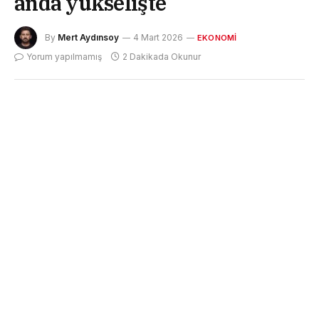
anda yükselişte
By
Mert Aydınsoy
4 Mart 2026
EKONOMI
Yorum yapılmamış
2 Dakikada Okunur