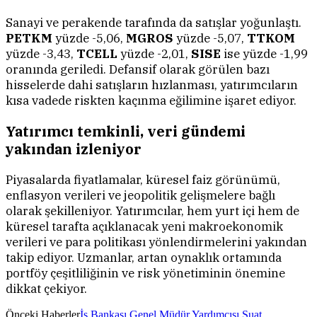
Sanayi ve perakende tarafında da satışlar yoğunlaştı.
PETKM
yüzde -5,06,
MGROS
yüzde -5,07,
TTKOM
yüzde -3,43,
TCELL
yüzde -2,01,
SISE
ise yüzde -1,99
oranında geriledi. Defansif olarak görülen bazı
hisselerde dahi satışların hızlanması, yatırımcıların
kısa vadede riskten kaçınma eğilimine işaret ediyor.
Yatırımcı temkinli, veri gündemi
yakından izleniyor
Piyasalarda fiyatlamalar, küresel faiz görünümü,
enflasyon verileri ve jeopolitik gelişmelere bağlı
olarak şekilleniyor. Yatırımcılar, hem yurt içi hem de
küresel tarafta açıklanacak yeni makroekonomik
verileri ve para politikası yönlendirmelerini yakından
takip ediyor. Uzmanlar, artan oynaklık ortamında
portföy çeşitliliğinin ve risk yönetiminin önemine
dikkat çekiyor.
Önceki Haberler
İş Bankası Genel Müdür Yardımcısı Suat