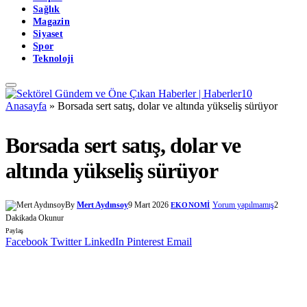
Sağlık
Magazin
Siyaset
Spor
Teknoloji
Anasayfa
»
Borsada sert satış, dolar ve altında yükseliş sürüyor
Borsada sert satış, dolar ve
altında yükseliş sürüyor
By
Mert Aydınsoy
9 Mart 2026
Yorum yapılmamış
2
EKONOMI
Dakikada Okunur
Paylaş
Facebook
Twitter
LinkedIn
Pinterest
Email