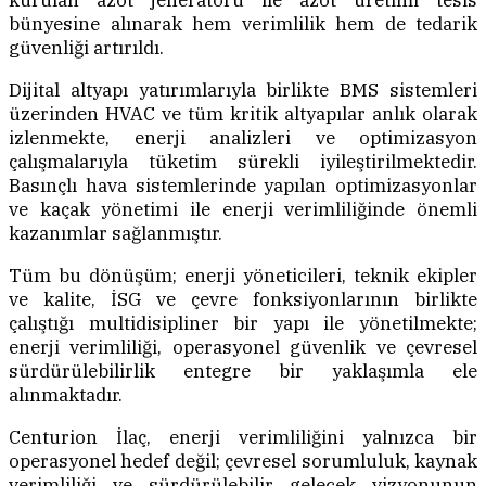
kurulan azot jeneratörü ile azot üretimi tesis
bünyesine alınarak hem verimlilik hem de tedarik
güvenliği artırıldı.
Dijital altyapı yatırımlarıyla birlikte BMS sistemleri
üzerinden HVAC ve tüm kritik altyapılar anlık olarak
izlenmekte, enerji analizleri ve optimizasyon
çalışmalarıyla tüketim sürekli iyileştirilmektedir.
Basınçlı hava sistemlerinde yapılan optimizasyonlar
ve kaçak yönetimi ile enerji verimliliğinde önemli
kazanımlar sağlanmıştır.
Tüm bu dönüşüm; enerji yöneticileri, teknik ekipler
ve kalite, İSG ve çevre fonksiyonlarının birlikte
çalıştığı multidisipliner bir yapı ile yönetilmekte;
enerji verimliliği, operasyonel güvenlik ve çevresel
sürdürülebilirlik entegre bir yaklaşımla ele
alınmaktadır.
Centurion İlaç, enerji verimliliğini yalnızca bir
operasyonel hedef değil; çevresel sorumluluk, kaynak
verimliliği ve sürdürülebilir gelecek vizyonunun