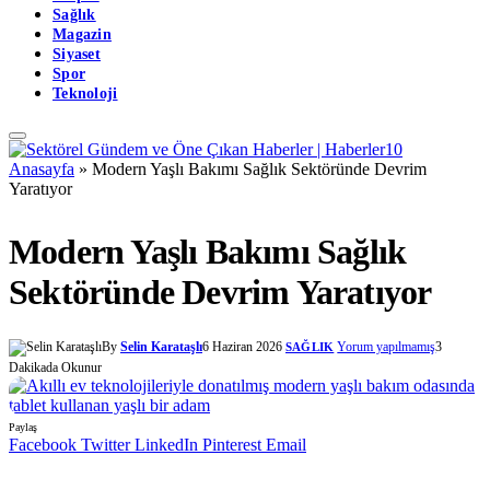
Sağlık
Magazin
Siyaset
Spor
Teknoloji
Anasayfa
»
Modern Yaşlı Bakımı Sağlık Sektöründe Devrim
Yaratıyor
Modern Yaşlı Bakımı Sağlık
Sektöründe Devrim Yaratıyor
By
Selin Karataşlı
6 Haziran 2026
Yorum yapılmamış
3
SAĞLIK
Dakikada Okunur
Paylaş
Facebook
Twitter
LinkedIn
Pinterest
Email