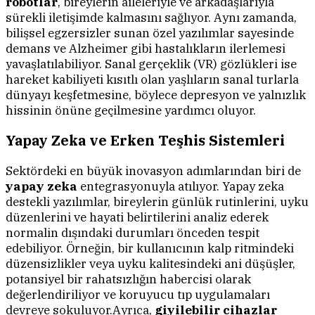
robotlar
, bireylerin aileleriyle ve arkadaşlarıyla
sürekli iletişimde kalmasını sağlıyor. Aynı zamanda,
bilişsel egzersizler sunan özel yazılımlar sayesinde
demans ve Alzheimer gibi hastalıkların ilerlemesi
yavaşlatılabiliyor. Sanal gerçeklik (VR) gözlükleri ise
hareket kabiliyeti kısıtlı olan yaşlıların sanal turlarla
dünyayı keşfetmesine, böylece depresyon ve yalnızlık
hissinin önüne geçilmesine yardımcı oluyor.
Yapay Zeka ve Erken Teşhis Sistemleri
Sektördeki en büyük inovasyon adımlarından biri de
yapay zeka
entegrasyonuyla atılıyor. Yapay zeka
destekli yazılımlar, bireylerin günlük rutinlerini, uyku
düzenlerini ve hayati belirtilerini analiz ederek
normalin dışındaki durumları önceden tespit
edebiliyor. Örneğin, bir kullanıcının kalp ritmindeki
düzensizlikler veya uyku kalitesindeki ani düşüşler,
potansiyel bir rahatsızlığın habercisi olarak
değerlendiriliyor ve koruyucu tıp uygulamaları
devreye sokuluyor.Ayrıca,
giyilebilir cihazlar