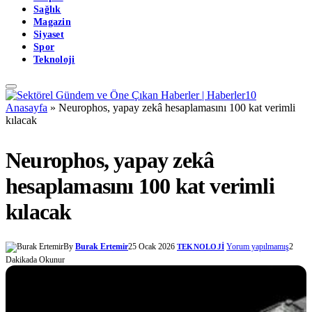
Sağlık
Magazin
Siyaset
Spor
Teknoloji
Anasayfa
»
Neurophos, yapay zekâ hesaplamasını 100 kat verimli
kılacak
Neurophos, yapay zekâ
hesaplamasını 100 kat verimli
kılacak
By
Burak Ertemir
25 Ocak 2026
Yorum yapılmamış
2
TEKNOLOJI
Dakikada Okunur