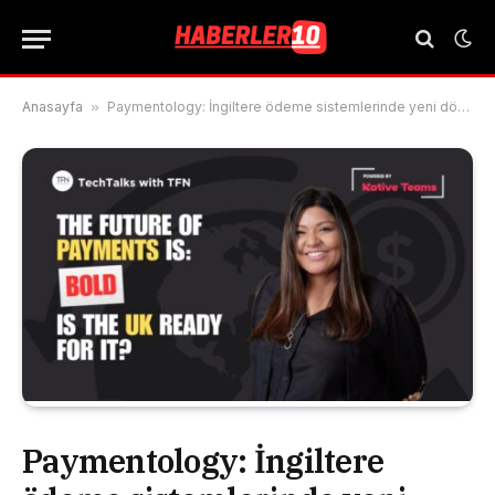
Anasayfa
»
Paymentology: İngiltere ödeme sistemlerinde yeni dönem
Paymentology: İngiltere