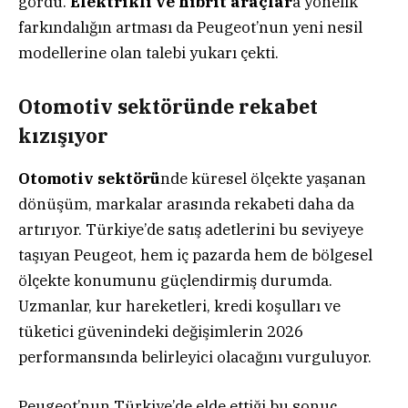
gördü.
Elektrikli ve hibrit araçlar
a yönelik
farkındalığın artması da Peugeot’nun yeni nesil
modellerine olan talebi yukarı çekti.
Otomotiv sektöründe rekabet
kızışıyor
Otomotiv sektörü
nde küresel ölçekte yaşanan
dönüşüm, markalar arasında rekabeti daha da
artırıyor. Türkiye’de satış adetlerini bu seviyeye
taşıyan Peugeot, hem iç pazarda hem de bölgesel
ölçekte konumunu güçlendirmiş durumda.
Uzmanlar, kur hareketleri, kredi koşulları ve
tüketici güvenindeki değişimlerin 2026
performansında belirleyici olacağını vurguluyor.
Peugeot’nun Türkiye’de elde ettiği bu sonuç,