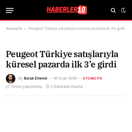
Anasayfa
»
Peugeot Türkiye satışlarıyla küresel pazarda ilk 3’e girdi
Peugeot Türkiye satışlarıyla
küresel pazarda ilk 3’e girdi
By
Burak Ertemir
18 Ocak 2026
OTOMOTIV
Yorum yapılmamış
2 Dakikada Okunur