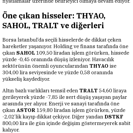
fiyatlamalar üzerinde belirleyici olmaya devam ediyor.
Öne çıkan hisseler: THYAO,
SAHOL, TRALT ve diğerleri
Borsa İstanbul’da seçili hisselerde de dikkat çeken
hareketler yaşanıyor. Holding ve finans tarafında öne
çıkan
SAHOL
109,50 liradan işlem görürken, hissede
yüzde -0,45 oranında düşüş izleniyor. Havacılık
sektörünün önemli oyuncularından
THYAO
ise
304,00 lira seviyesinde ve yüzde 0,58 oranında
yükseliş kaydediyor.
Altın bazlı varlıkları temsil eden
TRALT
54,60 liraya
gerileyerek yüzde -7,85 ile sert düşüş yaşayan paylar
arasında yer alıyor. Enerji ve sanayi tarafında öne
çıkan
ASTOR
159,80 liradan işlem görürken, yüzde
-2,02’lik kayıp dikkat çekiyor. Diğer yandan
DSTKF
800,00 lira ile gün içinde değişim göstermeyerek sabit
kalıyor.