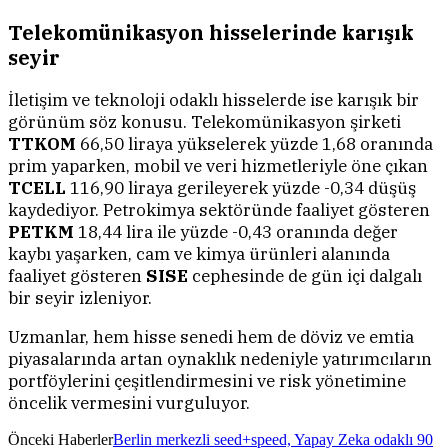
Telekomünikasyon hisselerinde karışık
seyir
İletişim ve teknoloji odaklı hisselerde ise karışık bir
görünüm söz konusu. Telekomünikasyon şirketi
TTKOM
66,50 liraya yükselerek yüzde 1,68 oranında
prim yaparken, mobil ve veri hizmetleriyle öne çıkan
TCELL
116,90 liraya gerileyerek yüzde -0,34 düşüş
kaydediyor. Petrokimya sektöründe faaliyet gösteren
PETKM
18,44 lira ile yüzde -0,43 oranında değer
kaybı yaşarken, cam ve kimya ürünleri alanında
faaliyet gösteren
SISE
cephesinde de gün içi dalgalı
bir seyir izleniyor.
Uzmanlar, hem hisse senedi hem de döviz ve emtia
piyasalarında artan oynaklık nedeniyle yatırımcıların
portföylerini çeşitlendirmesini ve risk yönetimine
öncelik vermesini vurguluyor.
Önceki Haberler
Berlin merkezli seed+speed, Yapay Zeka odaklı 90