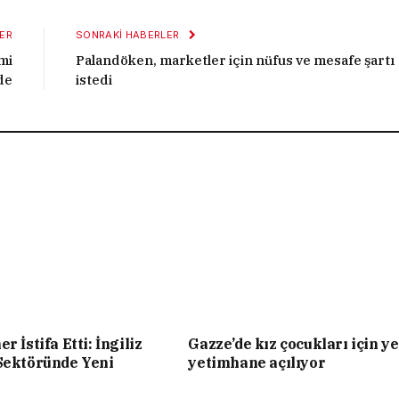
ER
SONRAKI HABERLER
mi
Palandöken, marketler için nüfus ve mesafe şartı
de
istedi
r İstifa Etti: İngiliz
Gazze’de kız çocukları için ye
Sektöründe Yeni
yetimhane açılıyor