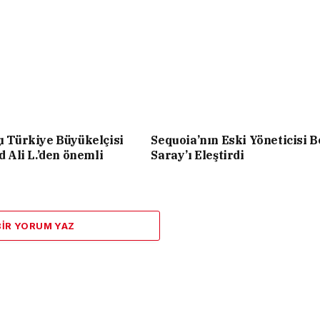
ğı Türkiye Büyükelçisi
Sequoia’nın Eski Yöneticisi 
Ali L.’den önemli
Saray’ı Eleştirdi
BIR YORUM YAZ