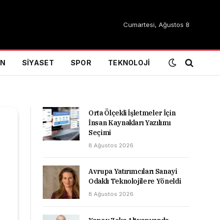
Cumartesi, Ağustos 8
IN
SIYASET
SPOR
TEKNOLOJI
Orta Ölçekli İşletmeler İçin
İnsan Kaynakları Yazılımı
Seçimi
8 Ağustos 2026
Avrupa Yatırımcıları Sanayi
Odaklı Teknolojilere Yöneldi
8 Ağustos 2026