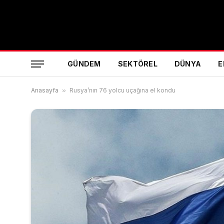
GÜNDEM
SEKTÖREL
DÜNYA
E
Anasayfa
»
Rusya’nın 76 yolcu uçağına el kondu