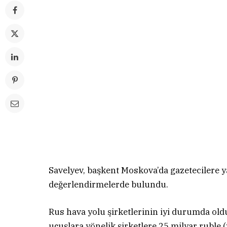
Savelyev, başkent Moskova’da gazetecilere ya
değerlendirmelerde bulundu.
Rus hava yolu şirketlerinin iyi durumda old
uçuşlara yönelik şirketlere 25 milyar ruble