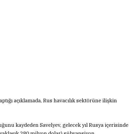
ptığı açıklamada, Rus havacılık sektörüne ilişkin
uğunu kaydeden Savelyev, gelecek yıl Rusya içerisinde
 (yaklaşık 280 milyon dolar) sübvansiyon