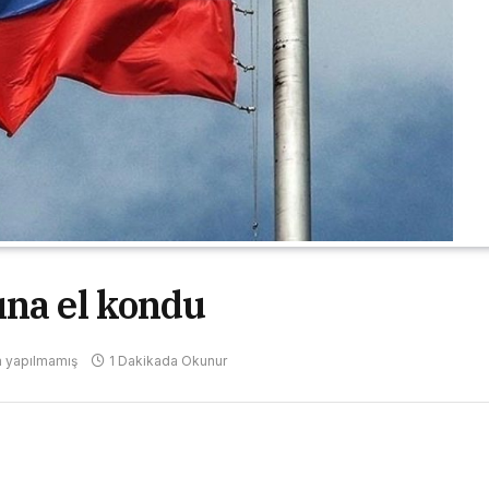
ına el kondu
 yapılmamış
1 Dakikada Okunur