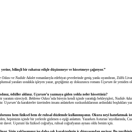
rine, bilinçli bir rahatsız edişle düşünmeye ve hissetmeye çağırıyor.”
e Odası
ve
Nadide Adalet
romanlarıyla edebiyat çevrelerinde geniş yankı uyandıran, Zülfü Livan
lumsal yaraları ustalıkla işleyen yazar,
geçtiğimiz ay
dokuzuncu romanı
Uçurum
ile
yeniden
o
ndınız, ödüller aldınız.
Uçurum
’
u yazmaya
giden yolda n
eler hissettiniz
?
ir yaratım süreciydi
.
Bekleme Odası
’nda bireyin kendi içinde yarattığı bekleyişleri,
Nadide Adal
tır.
Uçurum
’da
k
arakterler
üzerinden insanı anlatırken
suskunluklarının ardındaki boşlu
kları
ya
runu hem fiziksel hem de ruhsal düzlemde kullanmışsınız. Okura neyi hatırlatmak ist
den, hepimizin içinde bir yerlerde gizlenen o eşiği anlat
tım
. Yazarken
Asturias’ın
yollarında,
Cud
bir davet.
Uçurum’da f
iziksel coğrafya, ruhsal coğrafyanın aynası oldu benim için.
ıyor. Sizin yaklaşımınız ise daha çok karakterlerin iç dünyasından geçiyor. Bu tercihini