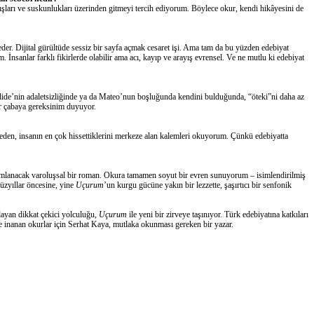
kışları ve suskunlukları üzerinden gitmeyi tercih ediyorum. Böylece okur, kendi hikâyesini de
eder. Dijital gürültüde sessiz bir sayfa açmak cesaret işi. Ama tam da bu yüzden edebiyat
 İnsanlar farklı fikirlerde olabilir ama acı, kayıp ve arayış evrensel.
Ve ne mutlu ki e
debiyat
de’nin adaletsizliğinde ya da
Mateo’nun
boşluğunda kendini bulduğunda, “
öteki”ni
daha az
ir çaba
ya gereksinim duyuyor
.
e
den
, insanın en çok hissettiklerini merkeze alan
kalemleri
okuyorum
.
Çünkü edebiyatta
yımlanacak varoluşsal bir roman. Okura tamamen soyut bir evren sunuyorum – isimlendirilmiş
üzyıllar öncesine,
yine
Uçurum
’un kurgu gücüne yakın bir lezzette,
şaşırtıcı bir senfonik
layan dikkat çekici yolculuğu,
Uçurum
ile yeni bir zirveye taşınıyor. Türk edebiyatına katkıları
ne inanan
okurlar
için Serhat Kaya,
mutlaka okunması
gereken bir yazar.