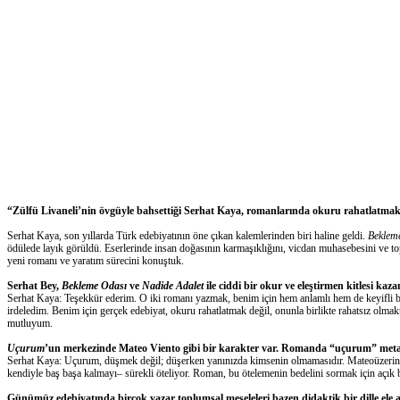
“Zülfü Livaneli’nin övgüyle bahsettiği Serhat Kaya, romanlarında okuru rahatlatmak ye
Serhat Kaya, son yıllarda Türk edebiyatının
öne
çıkan
kalemlerinden biri haline geldi.
Beklem
ödül
e
de layık görüldü.
E
serlerinde insan doğasının karmaşıklığını, vicdan muhasebesini ve top
yeni romanı ve yaratım sürecini konuştuk.
Serhat Bey,
Bekleme Odası
ve
Nadide Adalet
ile ciddi bir okur ve eleştirmen kitlesi kaza
Serhat Kaya: Teşekkür ederim. O iki roman
ı yazmak
, benim için
hem anlamlı hem de keyifli b
irdeledim.
Benim için g
erçek edebiyat, okuru rahatlatmak değil, onunla birlikte rahatsız olmak
mutluyum.
Uçurum
’un merkezinde
Mateo
Viento
gibi bir karakter var.
R
omanda “uçurum” metafo
Serhat Kaya: Uçurum, düşmek değil; düşerken yanınızda kimsenin olmamasıdır.
Mateo
üzerin
kendiyle baş başa kalmayı– sürekli öteliyor. Roman, bu ötelemenin bedelini sormak için
açık
Günümüz edebiyatında birçok yazar toplumsal meseleleri bazen didaktik bir dille ele al