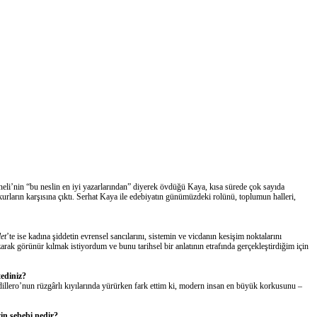
eli’nin “bu neslin en iyi yazarlarından” diye
rek
övdüğü Kaya,
kısa sürede çok sayıda
kurların karşısına
çıktı
.
Serhat
Kaya ile edebiyatın günümüzdeki rolü
nü
, toplumun halleri,
et
’te ise
kadına şiddetin evrensel sancılarını,
sistemin ve vicdanın kesişim noktalarını
z
arak görünür kılmak
ist
iyordum ve bunu tarihsel bir anlatının etrafında gerçekleştirdiğim için
ediniz?
illero’nun
rüzgârlı kıyılarında yürürken fark ettim ki, modern insan en büyük korkusunu –
zin sebebi nedir?