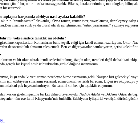
iyorum; çünkü
bu,
okurun zekasına saygısızlık.
Bilakis, k
arakterlerimin iç monologları, bilinç a
 hissettirmek.
kutuplaşma karşısında edebiyat nasıl ayakta kalabilir?
, okurun “anında tatmin” alışkanlığı.
Oysa r
oman
,
zaman ister; yavaşlamayı, derinleşmeyi talep 
su.
Ben insanları etnik ya da ulusal olarak ayrıştırmadan,
“ortak yaralarımızı” yazmayı seçiyorum.
lir mi, yoksa sadece tanıklık mı edebilir?
 girebilme kapasitesidir. Romanlarım bunu teşvik e
ttiği için kendi adıma huzurluyum.
Okur, Nadi
lerden de sorumluluk alma
sını talep etmeli
. Ben
ve diğer
yaza
rlar
hatırlatıyoru
z
, gerisi kolektif b
?
r okurum ve bir okur olarak k
endi seslerini bul
muş, özgün
olan,
trendleri değil
de
hakikati takip 
ında
gerçek bir kişisel sesle
iz bırakmakta gizli
olduğuna inanıyorum
.
rmuyor
, ki
ş
u anda iki yeni roman neredeyse bitme aşamasına geldi.
Nasipse b
iri gelecek yıl ya
enim için edebiyatın sınırlarını zorlamak adına
önemli ve riskli
bir adım.
Diğeri ise okuyucuyu y
anım da
beni çok heyecanlandırıyor
.
B
u samimi sohbet için
teşekkür ediyorum.
ne dair keskin gözlem gücünü bir kez daha ortaya koydu.
Nadide Adalet
ve
Bekleme Odası
ile baş
isteyenler,
tü
m
eserlerini
Kitapyurdu
’nda
bulabilir. Edebiyatın iyileştirici ve düşündürücü gücü
ğit