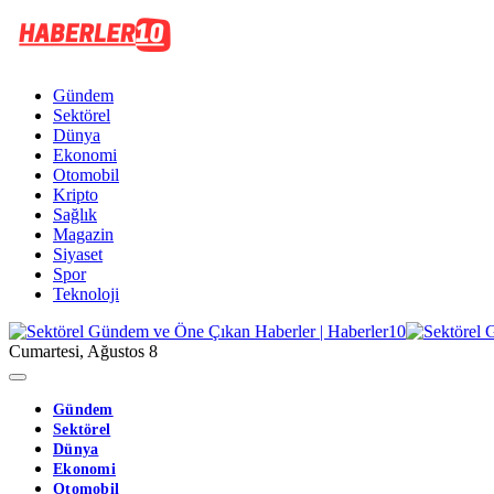
Gündem
Sektörel
Dünya
Ekonomi
Otomobil
Kripto
Sağlık
Magazin
Siyaset
Spor
Teknoloji
Cumartesi, Ağustos 8
Gündem
Sektörel
Dünya
Ekonomi
Otomobil