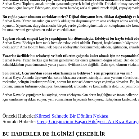
Serhat Kaya: Toplum, ancak bireyin aynasında gerçek halini görebilir.
D
idaktik olmayı sevm
romanın içine katıyor. Edebiyatın gücü
zaten burada; z
orla düşündürtmek değil,
yapaylaşmadan
Bu çağda yazar olmanın zorlukları neler? Dijital dünyanın hızı, dikkat dağınıklığı ve 
Serhat Kaya:
Yazan insanlar için zorluk olduğunu düşünmüyorum ama edebiyat
adına
zorluk
kıymetli.
Siyasetten, duygulara kadar birçok yerde günden güne hızlı bir k
utuplaşma
söz konu
bu ortak zemini genişleten en eski ve en etkili araç
.
Toplum olarak empati kaybı yaşadığımız bir dönemdeyiz. Edebiyat bu kaybı telafi edebi
Serhat Kaya: Edebiyat hem tanık hem de tedavi edici olabilir. Empati, başkalarının hikâyesine
öteki görür. Ama toplum bunu tek başına edebiyattan beklememeli; aileden, eğitimden, siyasi
Yazarlar ö
zellikle bu rekabetçi ve hızlı tüketim çağında kalıcı olmak için ne yapmalılar
Serhat Kaya:
Yazan herkes için benim
genelleyen
bir öneri getirmem
doğru olmaz
. Ben de bi
k
alıcılık
kitabın
pazarlama
sın
da
ya da yazarın övülmesinde
değil
dir.
Daha çok
,
o
kurun vicdan
Son olarak,
Uçurum
’dan sonra okurlarınızı ne bekliyor? Yeni projeleriniz var mı?
Serhat Kaya:
Aslında
Uçurum
’dan sonra biraz
ara
vermek
istemiştim ama yaratım süreci du
mekanlar, belirgin karakter profilleri, somut bir tarihsel dönem veya coğrafya olmadan. Bu, b
roman
;
temalar birbirine dolanıyor, beklenmedik armoniler ve kontrastlarla dolu.
İ
ki
yeni rom
Serhat Kaya ile yaptığımız bu söyleşi, onun edebiyata olan derin bağlılığını ve insan halleri
için
kendisine
teşekkür ediyor, yeni
romanlarını
heyecanla bekliyoruz.
Kitaplarını keşfetmek 
Önceki Haberler
Küresel Sahnede Bir Dönüm Noktası
Sonraki Haberler
Genç Girişimcinin Başarı Hikâyesi: Ali Rıza Karayi
BU HABERLER DE İLGİNİZİ ÇEKEBİLİR