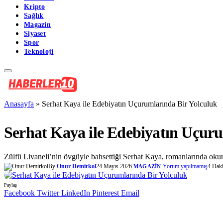
Kripto
Sağlık
Magazin
Siyaset
Spor
Teknoloji
Anasayfa
»
Serhat Kaya ile Edebiyatın Uçurumlarında Bir Yolculuk
Serhat Kaya ile Edebiyatın Uçuru
Zülfü Livaneli’nin övgüyle bahsettiği Serhat Kaya, romanlarında okuru
By
Onur Demirkol
24 Mayıs 2026
Yorum yapılmamış
4 Dak
MAGAZIN
Paylaş
Facebook
Twitter
LinkedIn
Pinterest
Email