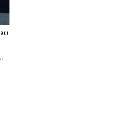
ları
üz