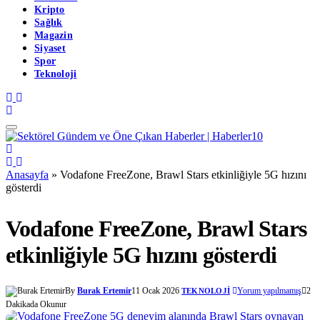
Kripto
Sağlık
Magazin
Siyaset
Spor
Teknoloji
Anasayfa
»
Vodafone FreeZone, Brawl Stars etkinliğiyle 5G hızını
gösterdi
Vodafone FreeZone, Brawl Stars
etkinliğiyle 5G hızını gösterdi
By
Burak Ertemir
11 Ocak 2026
Yorum yapılmamış
2
TEKNOLOJI
Dakikada Okunur