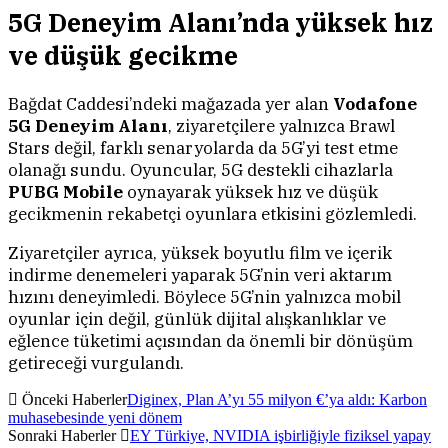
5G Deneyim Alanı’nda yüksek hız
ve düşük gecikme
Bağdat Caddesi’ndeki mağazada yer alan
Vodafone
5G Deneyim Alanı
, ziyaretçilere yalnızca Brawl
Stars değil, farklı senaryolarda da 5G’yi test etme
olanağı sundu. Oyuncular, 5G destekli cihazlarla
PUBG Mobile
oynayarak yüksek hız ve düşük
gecikmenin rekabetçi oyunlara etkisini gözlemledi.
Ziyaretçiler ayrıca, yüksek boyutlu film ve içerik
indirme denemeleri yaparak 5G’nin veri aktarım
hızını deneyimledi. Böylece 5G’nin yalnızca mobil
oyunlar için değil, günlük dijital alışkanlıklar ve
eğlence tüketimi açısından da önemli bir dönüşüm
getireceği vurgulandı.
Önceki Haberler
Diginex, Plan A’yı 55 milyon €’ya aldı: Karbon
muhasebesinde yeni dönem
Sonraki Haberler
EY Türkiye, NVIDIA işbirliğiyle fiziksel yapay