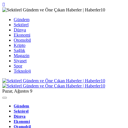
Gündem
Sektörel
Dünya
Ekonomi
Otomobil
Kripto
Sağlık
Magazin
Siyaset
Spor
Teknoloji
Pazar, Ağustos 9
Gündem
Sektörel
Dünya
Ekonomi
Otomobil