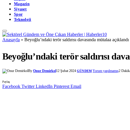
Magazin
Siyaset
Spor
Teknoloji
Anasayfa
»
Beyoğlu’ndaki terör saldırısı davasında mütalaa açıklandı
Beyoğlu’ndaki terör saldırısı dav
By
Onur Demirkol
12 Şubat 2024
Yorum yapılmamış
2 Daki
GÜNDEM
Paylaş
Facebook
Twitter
LinkedIn
Pinterest
Email