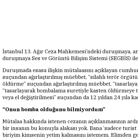
İstanbul 13. Ağır Ceza Mahkemesi’ndeki duruşmaya, aral
duruşmaya Ses ve Görüntü Bilişim Sistemi (SEGBİS) ile
Duruşmada esasa ilişkin mütalaasını açıklayan cumhuriy
suçundan ağırlaştırılmış müebbet, “silahlı terör örgüt
öldürme” suçundan ağırlaştırılmış müebbet, “tasarlaya
“tasarlayarak bombalama suretiyle kasten öldürmeye te
veya el değiştirilmesi” suçundan da 12 yıldan 24 yıla ka
“Onun bomba olduğunu bilmiyordum”
Mütalaa hakkında istenen cezanın açıklanmasının ard
bir insanın bu konuyla alakası yok. Bana ‘sadece turist
biriyim kimsenin yetim kalmasını istemem. Elimden gele