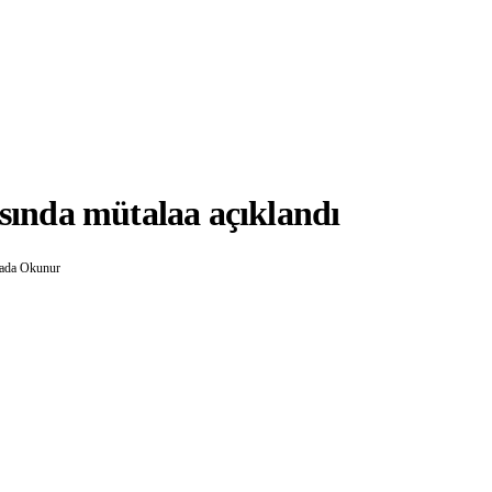
asında mütalaa açıklandı
kada Okunur