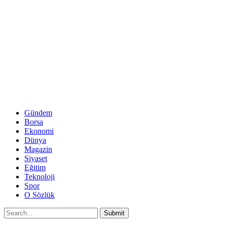
Gündem
Borsa
Ekonomi
Dünya
Magazin
Siyaset
Eğitim
Teknoloji
Spor
O Sözlük
Submit