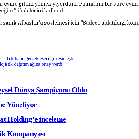
n evine gittim yemek yiyordum. Fatma’nın bir süre evinde
eğim.” ifadelerini kullandı.
anık Albashır’a söylemesi için “Sadece aldatıldığı konu
: Tek hane gerçekleşeceği kesinleşti
ojistik dağıtım ağına onay verdi
eysel Dünya Şampiyonu Oldu
ne Yöneliyor
at Holding’e inceleme
ilik Kampanyası