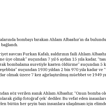
arında bombayı bırakan Ahlam Albashır’ın da bulunduğu 8
 bağlandı.
et savcısı Furkan Kafalı, saldırının faili Ahlam Albashı
üne üye olmak” suçundan 7 yıl 6 aydan 15 yıla kadar, “t
rak bombalama suretiyle kasten öldürme” suçundan 5 kez
şebbüs” suçundan 1930 yıldan 2 bin 970 yıla kadar ve “
dar olmak üzere 7 kez ağırlaştırılmış müebbet ve 1949 yıl
ından söz verilen sanık Ahlam Albashır, “Onun bomba 
 olarak gidip fotoğraf çek’ dediler. Bu vefat eden insan
n bütün her şeyin bazı insanlara ulaşılması için elimde