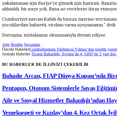
yakalanması için Suriye’ye gitmek için hazırım. Rana’nı
aldatıldı, bir suçu yok. Bana ne verirlerse itiraz etmeyec
Cumhuriyet savcısı Kafalı da bunun üzerine tercümana s
çocuklardan bahsetti, vicdanı varsa uyuyamasın.” dedi.
Duruşma, mütalaanın okunmasıyla devam ediyor.
Ağır
Bomba
Suçundan
Önceki Haberler
Cumhurbaşkanı Yardımcısı Yılmaz’dan işsizlik yorumu
Sonraki Haberler
Ticaret Bakanlığı, Avrupa’da 4, ABD’de 2 yurt dışı l
BU HABERLER DE İLGİNİZİ ÇEKEBİLİR
Bahadır Arcan, FIAP Dünya Kupası’nda Bir
Pentagon, Otonom Sistemlerle Savaş Eğitimi
Aile ve Sosyal Hizmetler Bakanlığı’ndan Hay
Yemeksepeti ve Kızılay’dan 4. Kez Ortak İy