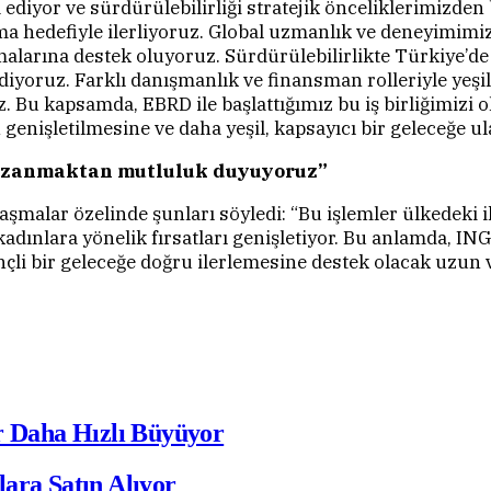
a ediyor ve sürdürülebilirliği stratejik önceliklerimizde
 hedefiyle ilerliyoruz. Global uzmanlık ve deneyimimizi
alarına destek oluyoruz. Sürdürülebilirlikte Türkiye’de
uz. Farklı danışmanlık ve finansman rolleriyle yeşil 
Bu kapsamda, EBRD ile başlattığımız bu iş birliğimizi ol
genişletilmesine ve daha yeşil, kapsayıcı bir geleceğe 
 kazanmaktan mutluluk duyuyoruz”
malar özelinde şunları söyledi: “Bu işlemler ülkedeki ik
kadınlara yönelik fırsatları genişletiyor. Bu anlamda, I
çli bir geleceğe doğru ilerlemesine destek olacak uzun va
r Daha Hızlı Büyüyor
ara Satın Alıyor