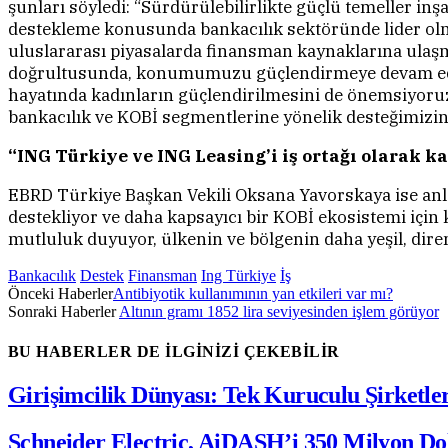
şunları söyledi: “Sürdürülebilirlikte güçlü temeller inş
destekleme konusunda bankacılık sektöründe lider olma
uluslararası piyasalarda finansman kaynaklarına ulaşm
doğrultusunda, konumumuzu güçlendirmeye devam ediyor
hayatında kadınların güçlendirilmesini de önemsiyoruz. 
bankacılık ve KOBİ segmentlerine yönelik desteğimizin 
“ING Türkiye ve ING Leasing’i iş ortağı olarak
EBRD Türkiye Başkan Vekili Oksana Yavorskaya ise anlaş
destekliyor ve daha kapsayıcı bir KOBİ ekosistemi için 
mutluluk duyuyor, ülkenin ve bölgenin daha yeşil, diren
Bankacılık
Destek
Finansman
Ing Türkiye
İş
Önceki Haberler
Antibiyotik kullanımının yan etkileri var mı?
Sonraki Haberler
Altının gramı 1852 lira seviyesinden işlem görüyor
BU HABERLER DE İLGİNİZİ ÇEKEBİLİR
Girişimcilik Dünyası: Tek Kuruculu Şirketle
Schneider Electric, AiDASH’i 350 Milyon Dol