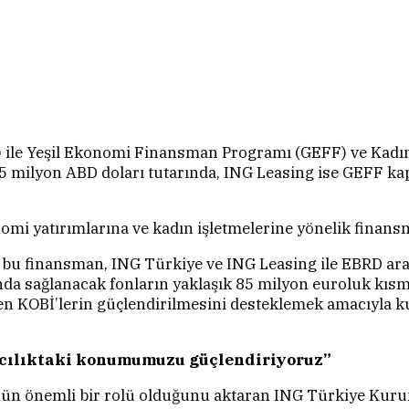
 ile Yeşil Ekonomi Finansman Programı (GEFF) ve Kadın
 milyon ABD doları tutarında, ING Leasing ise GEFF ka
nomi yatırımlarına ve kadın işletmelerine yönelik finansm
u finansman, ING Türkiye ve ING Leasing ile EBRD arası
nda sağlanacak fonların yaklaşık 85 milyon euroluk kısmı
n KOBİ’lerin güçlendirilmesini desteklemek amacıyla ku
acılıktaki konumumuzu güçlendiriyoruz”
ünün önemli bir rolü olduğunu aktaran ING Türkiye Kur