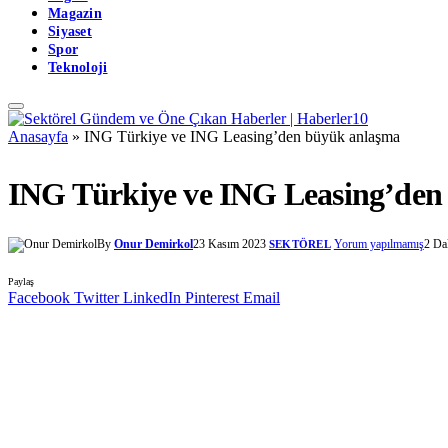
Magazin
Siyaset
Spor
Teknoloji
Anasayfa
»
ING Türkiye ve ING Leasing’den büyük anlaşma
ING Türkiye ve ING Leasing’den
By
Onur Demirkol
23 Kasım 2023
Yorum yapılmamış
2 Da
SEKTÖREL
Paylaş
Facebook
Twitter
LinkedIn
Pinterest
Email