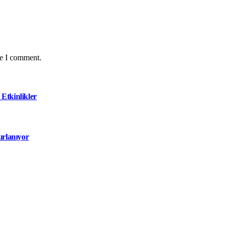
me I comment.
Etkinlikler
ırlanıyor