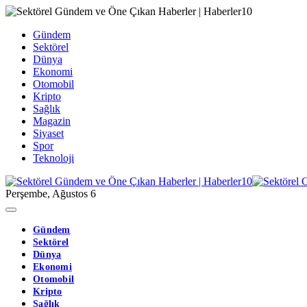
Gündem
Sektörel
Dünya
Ekonomi
Otomobil
Kripto
Sağlık
Magazin
Siyaset
Spor
Teknoloji
Perşembe, Ağustos 6
Gündem
Sektörel
Dünya
Ekonomi
Otomobil
Kripto
Sağlık