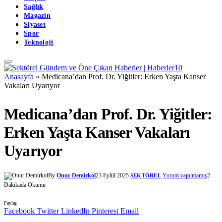
Sağlık
Magazin
Siyaset
Spor
Teknoloji
Anasayfa
»
Medicana’dan Prof. Dr. Yiğitler: Erken Yaşta Kanser
Vakaları Uyarıyor
Medicana’dan Prof. Dr. Yiğitler:
Erken Yaşta Kanser Vakaları
Uyarıyor
By
Onur Demirkol
23 Eylül 2025
Yorum yapılmamış
2
SEKTÖREL
Dakikada Okunur
Paylaş
Facebook
Twitter
LinkedIn
Pinterest
Email