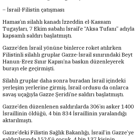
– İsrail-Filistin çatışması
Hamas’ın silahlı kanadı İzzeddin el-Kassam
Tugayları, 7 Ekim sabahı İsrail’e “Aksa Tufanı” adıyla
kapsamlı saldırı başlatmıştı.
Gazze’den İsrail yönüne binlerce roket atılırken
Filistinli silahlı gruplar Gazze-İsrail sınırındaki Beyt
Hanun-Erez Sınır Kapısı’na baskın düzenleyerek
burayı ele geçirmişti.
Silahlı gruplar daha sonra buradan İsrail içindeki
yerleşim yerlerine girmiş, İsrail ordusu da onlarca
savaş uçağıyla Gazze Şeridi’ne saldırı başlatmıştı.
Gazze’den düzenlenen saldırılarda 306’sı asker 1400
İsraillinin öldüğü, 4 bin 834 İsraillinin yaralandığı
aktarılmıştı.
Gazze’deki Filistin Sağlık Bakanlığı, İsrail’in Gazze’ye
saldırılarında 1524’ü çocuk, 4 bin 137 kişinin