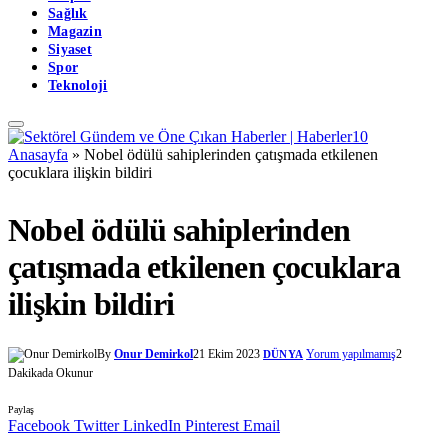
Sağlık
Magazin
Siyaset
Spor
Teknoloji
Anasayfa
»
Nobel ödülü sahiplerinden çatışmada etkilenen
çocuklara ilişkin bildiri
Nobel ödülü sahiplerinden
çatışmada etkilenen çocuklara
ilişkin bildiri
By
Onur Demirkol
21 Ekim 2023
Yorum yapılmamış
2
DÜNYA
Dakikada Okunur
Paylaş
Facebook
Twitter
LinkedIn
Pinterest
Email