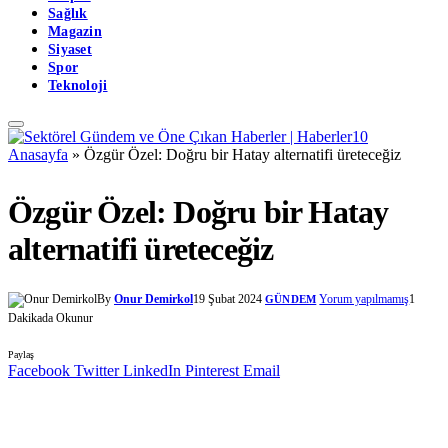
Sağlık
Magazin
Siyaset
Spor
Teknoloji
Anasayfa
»
Özgür Özel: Doğru bir Hatay alternatifi üreteceğiz
Özgür Özel: Doğru bir Hatay
alternatifi üreteceğiz
By
Onur Demirkol
19 Şubat 2024
Yorum yapılmamış
1
GÜNDEM
Dakikada Okunur
Paylaş
Facebook
Twitter
LinkedIn
Pinterest
Email