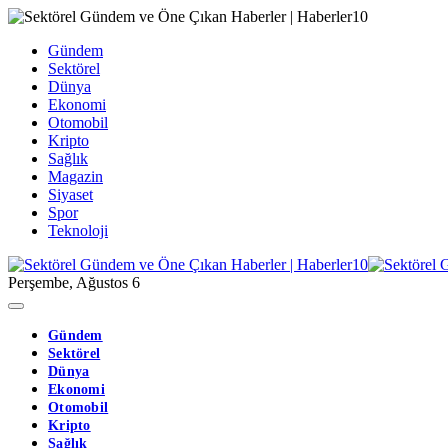
Gündem
Sektörel
Dünya
Ekonomi
Otomobil
Kripto
Sağlık
Magazin
Siyaset
Spor
Teknoloji
Perşembe, Ağustos 6
Gündem
Sektörel
Dünya
Ekonomi
Otomobil
Kripto
Sağlık