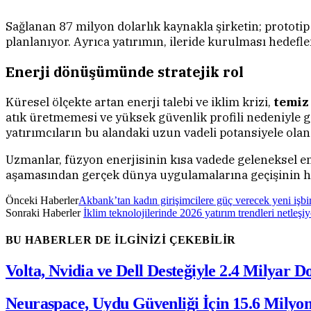
Sağlanan 87 milyon dolarlık kaynakla şirketin; prototip
planlanıyor. Ayrıca yatırımın, ileride kurulması hedefle
Enerji dönüşümünde stratejik rol
Küresel ölçekte artan enerji talebi ve iklim krizi,
temiz
atık üretmemesi ve yüksek güvenlik profili nedeniyle 
yatırımcıların bu alandaki uzun vadeli potansiyele olan 
Uzmanlar, füzyon enerjisinin kısa vadede geleneksel en
aşamasından gerçek dünya uygulamalarına geçişinin hız
Önceki Haberler
Akbank’tan kadın girişimcilere güç verecek yeni işbir
Sonraki Haberler
İklim teknolojilerinde 2026 yatırım trendleri netleşiy
BU HABERLER DE İLGİNİZİ ÇEKEBİLİR
Volta, Nvidia ve Dell Desteğiyle 2.4 Milyar D
Neuraspace, Uydu Güvenliği İçin 15.6 Milyon