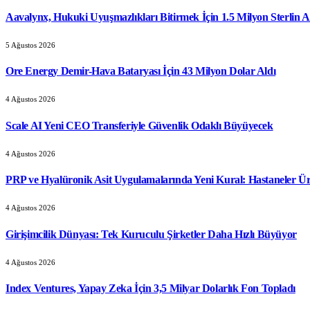
Aavalynx, Hukuki Uyuşmazlıkları Bitirmek İçin 1.5 Milyon Sterlin A
5 Ağustos 2026
Ore Energy Demir-Hava Bataryası İçin 43 Milyon Dolar Aldı
4 Ağustos 2026
Scale AI Yeni CEO Transferiyle Güvenlik Odaklı Büyüyecek
4 Ağustos 2026
PRP ve Hyalüronik Asit Uygulamalarında Yeni Kural: Hastaneler Ür
4 Ağustos 2026
Girişimcilik Dünyası: Tek Kuruculu Şirketler Daha Hızlı Büyüyor
4 Ağustos 2026
Index Ventures, Yapay Zeka İçin 3,5 Milyar Dolarlık Fon Topladı