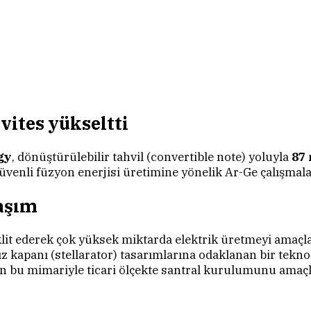
vites yükseltti
gy
, dönüştürülebilir tahvil (convertible note) yoluyla
87 
güvenli füzyon enerjisi üretimine yönelik Ar-Ge çalışmala
laşım
klit ederek çok yüksek miktarda elektrik üretmeyi amaçla
dız kapanı (stellarator) tasarımlarına odaklanan bir teknoloj
n bu mimariyle ticari ölçekte santral kurulumunu amaçl