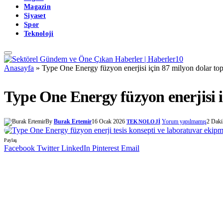
Magazin
Siyaset
Spor
Teknoloji
Anasayfa
»
Type One Energy füzyon enerjisi için 87 milyon dolar top
Type One Energy füzyon enerjisi i
By
Burak Ertemir
16 Ocak 2026
Yorum yapılmamış
2 Dak
TEKNOLOJI
Paylaş
Facebook
Twitter
LinkedIn
Pinterest
Email