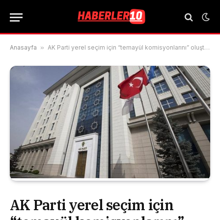
Anasayfa
»
AK Parti yerel seçim için “temayül komisyonlarını” oluşturdu
AK Parti yerel seçim için