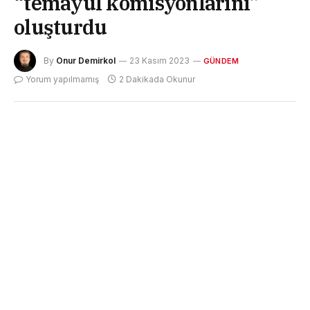
“temayül komisyonlarını”
oluşturdu
By
Onur Demirkol
23 Kasım 2023
GÜNDEM
Yorum yapılmamış
2 Dakikada Okunur