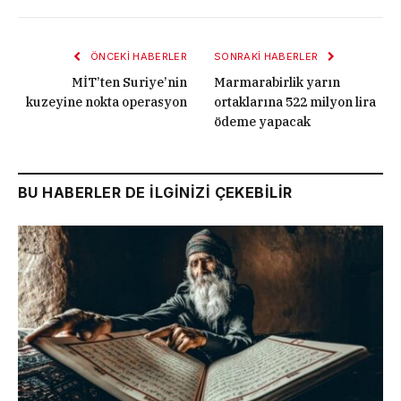
ÖNCEKI HABERLER
SONRAKI HABERLER
MİT’ten Suriye’nin
Marmarabirlik yarın
kuzeyine nokta operasyon
ortaklarına 522 milyon lira
ödeme yapacak
BU HABERLER DE İLGİNİZİ ÇEKEBİLİR