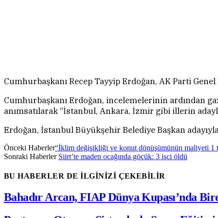
Cumhurbaşkanı Recep Tayyip Erdoğan, AK Parti Genel M
Cumhurbaşkanı Erdoğan, incelemelerinin ardından gazete
anımsatılarak “İstanbul, Ankara, İzmir gibi illerin ada
Erdoğan, İstanbul Büyükşehir Belediye Başkan adayıyla i
Önceki Haberler
“İklim değişikliği ve konut dönüşümünün maliyeti 1 t
Sonraki Haberler
Siirt’te maden ocağında göçük: 3 işci öldü
BU HABERLER DE İLGİNİZİ ÇEKEBİLİR
Bahadır Arcan, FIAP Dünya Kupası’nda Bir