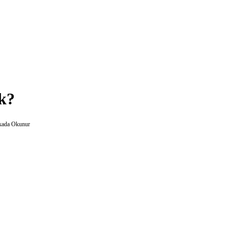
ak?
kada Okunur