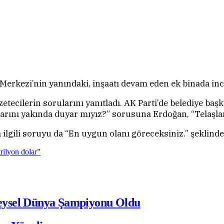
erkezi’nin yanındaki, inşaatı devam eden ek binada in
cilerin sorularını yanıtladı. AK Parti’de belediye başk
ylarını yakında duyar mıyız?” sorusuna Erdoğan, “Telaşlan
lgili soruyu da “En uygun olanı göreceksiniz.” şeklinde 
rilyon dolar”
eysel Dünya Şampiyonu Oldu