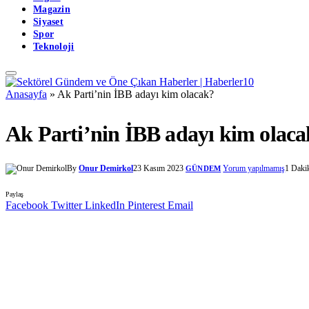
Magazin
Siyaset
Spor
Teknoloji
Anasayfa
»
Ak Parti’nin İBB adayı kim olacak?
Ak Parti’nin İBB adayı kim olac
By
Onur Demirkol
23 Kasım 2023
Yorum yapılmamış
1 Daki
GÜNDEM
Paylaş
Facebook
Twitter
LinkedIn
Pinterest
Email