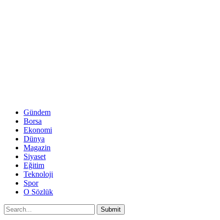
Gündem
Borsa
Ekonomi
Dünya
Magazin
Siyaset
Eğitim
Teknoloji
Spor
O Sözlük
Submit