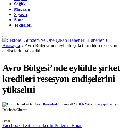
Sağlık
Magazin
Siyaset
Spor
Teknoloji
Anasayfa
»
Avro Bölgesi’nde eylülde şirket kredileri resesyon
endişelerini yükseltti
Avro Bölgesi’nde eylülde şirket
kredileri resesyon endişelerini
yükseltti
By
Onur Demirkol
25 Ekim 2023
Yorum yapılmamış
2
DÜNYA
Dakikada Okunur
Paylaş
Facebook
Twitter
LinkedIn
Pinterest
Email