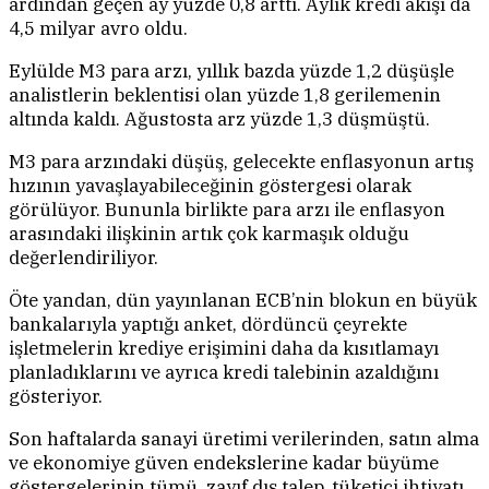
ardından geçen ay yüzde 0,8 arttı. Aylık kredi akışı da
4,5 milyar avro oldu.
Eylülde M3 para arzı, yıllık bazda yüzde 1,2 düşüşle
analistlerin beklentisi olan yüzde 1,8 gerilemenin
altında kaldı. Ağustosta arz yüzde 1,3 düşmüştü.
M3 para arzındaki düşüş, gelecekte enflasyonun artış
hızının yavaşlayabileceğinin göstergesi olarak
görülüyor. Bununla birlikte para arzı ile enflasyon
arasındaki ilişkinin artık çok karmaşık olduğu
değerlendiriliyor.
Öte yandan, dün yayınlanan ECB’nin blokun en büyük
bankalarıyla yaptığı anket, dördüncü çeyrekte
işletmelerin krediye erişimini daha da kısıtlamayı
planladıklarını ve ayrıca kredi talebinin azaldığını
gösteriyor.
Son haftalarda sanayi üretimi verilerinden, satın alma
ve ekonomiye güven endekslerine kadar büyüme
göstergelerinin tümü, zayıf dış talep, tüketici ihtiyatı