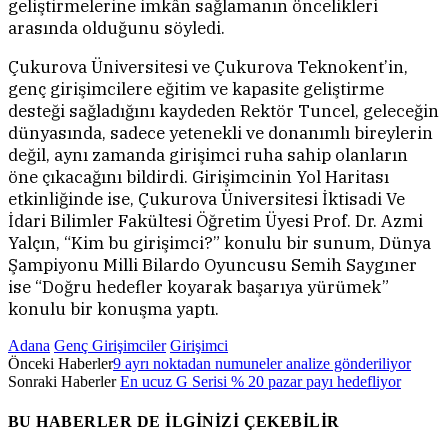
geliştirmelerine imkân sağlamanın öncelikleri
arasında olduğunu söyledi.
Çukurova Üniversitesi ve Çukurova Teknokent’in,
genç girişimcilere eğitim ve kapasite geliştirme
desteği sağladığını kaydeden Rektör Tuncel, geleceğin
dünyasında, sadece yetenekli ve donanımlı bireylerin
değil, aynı zamanda girişimci ruha sahip olanların
öne çıkacağını bildirdi. Girişimcinin Yol Haritası
etkinliğinde ise, Çukurova Üniversitesi İktisadi Ve
İdari Bilimler Fakültesi Öğretim Üyesi Prof. Dr. Azmi
Yalçın, “Kim bu girişimci?” konulu bir sunum, Dünya
Şampiyonu Milli Bilardo Oyuncusu Semih Saygıner
ise “Doğru hedefler koyarak başarıya yürümek”
konulu bir konuşma yaptı.
Adana
Genç Girişimciler
Girişimci
Önceki Haberler
9 ayrı noktadan numuneler analize gönderiliyor
Sonraki Haberler
En ucuz G Serisi % 20 pazar payı hedefliyor
BU HABERLER DE İLGİNİZİ ÇEKEBİLİR