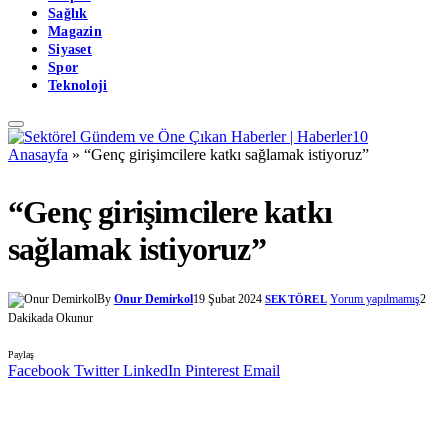
Sağlık
Magazin
Siyaset
Spor
Teknoloji
Anasayfa
»
“Genç girişimcilere katkı sağlamak istiyoruz”
“Genç girişimcilere katkı
sağlamak istiyoruz”
By
Onur Demirkol
19 Şubat 2024
Yorum yapılmamış
2
SEKTÖREL
Dakikada Okunur
Paylaş
Facebook
Twitter
LinkedIn
Pinterest
Email