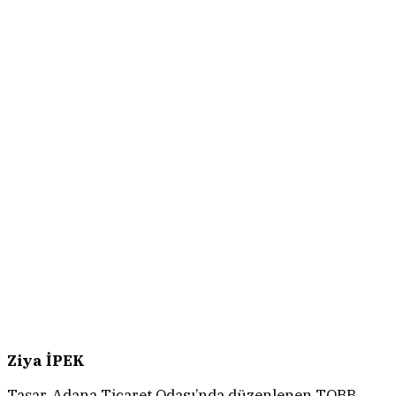
Ziya İPEK
Taşar, Adana Ticaret Odası’nda düzenlenen TOBB