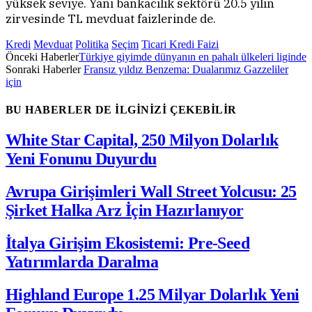
yüksek seviye. Yani bankacılık sektörü 20.5 yılın
zirvesinde TL mevduat faizlerinde de.
Kredi
Mevduat
Politika
Seçim
Ticari Kredi Faizi
Önceki Haberler
Türkiye giyimde dünyanın en pahalı ülkeleri liginde
Sonraki Haberler
Fransız yıldız Benzema: Dualarımız Gazzeliler
için
BU HABERLER DE İLGİNİZİ ÇEKEBİLİR
White Star Capital, 250 Milyon Dolarlık
Yeni Fonunu Duyurdu
Avrupa Girişimleri Wall Street Yolcusu: 25
Şirket Halka Arz İçin Hazırlanıyor
İtalya Girişim Ekosistemi: Pre-Seed
Yatırımlarda Daralma
Highland Europe 1.25 Milyar Dolarlık Yeni