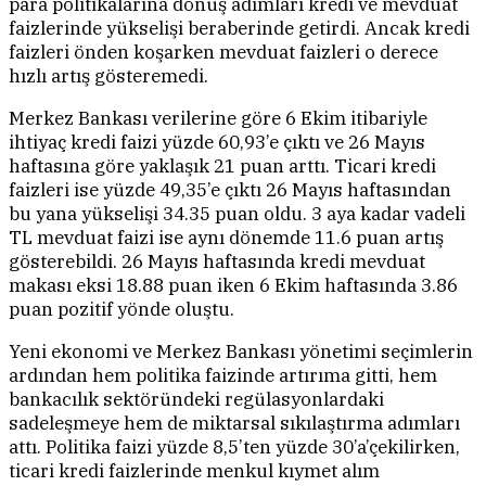
para politikalarına dönüş adımları kredi ve mevduat
faizlerinde yükselişi beraberinde getirdi. Ancak kredi
faizleri önden koşarken mevduat faizleri o derece
hızlı artış gösteremedi.
Merkez Bankası verilerine göre 6 Ekim itibariyle
ihtiyaç kredi faizi yüzde 60,93’e çıktı ve 26 Mayıs
haftasına göre yaklaşık 21 puan arttı. Ticari kredi
faizleri ise yüzde 49,35’e çıktı 26 Mayıs haftasından
bu yana yükselişi 34.35 puan oldu. 3 aya kadar vadeli
TL mevduat faizi ise aynı dönemde 11.6 puan artış
gösterebildi. 26 Mayıs haftasında kredi mevduat
makası eksi 18.88 puan iken 6 Ekim haftasında 3.86
puan pozitif yönde oluştu.
Yeni ekonomi ve Merkez Bankası yönetimi seçimlerin
ardından hem politika faizinde artırıma gitti, hem
bankacılık sektöründeki regülasyonlardaki
sadeleşmeye hem de miktarsal sıkılaştırma adımları
attı. Politika faizi yüzde 8,5’ten yüzde 30’a’çekilirken,
ticari kredi faizlerinde menkul kıymet alım