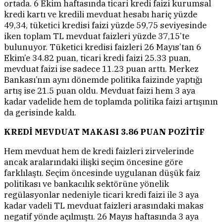
ortada. 6 Ekim haftasında ticari kredi faizi kurumsal
kredi kartı ve kredili mevduat hesabı hariç yüzde
49,34, tüketici kredisi faizi yüzde 59,75 seviyesinde
iken toplam TL mevduat faizleri yüzde 37,15’te
bulunuyor. Tüketici kredisi faizleri 26 Mayıs’tan 6
Ekim’e 34.82 puan, ticari kredi faizi 25.33 puan,
mevduat faizi ise sadece 11.23 puan arttı. Merkez
Bankası’nın aynı dönemde politika faizinde yaptığı
artış ise 21.5 puan oldu. Mevduat faizi hem 3 aya
kadar vadelide hem de toplamda politika faizi artışının
da gerisinde kaldı.
KREDİ MEVDUAT MAKASI 3.86 PUAN POZİTİF
Hem mevduat hem de kredi faizleri zirvelerinde
ancak aralarındaki ilişki seçim öncesine göre
farklılaştı. Seçim öncesinde uygulanan düşük faiz
politikası ve bankacılık sektörüne yönelik
regülasyonlar nedeniyle ticari kredi faizi ile 3 aya
kadar vadeli TL mevduat faizleri arasındaki makas
negatif yönde açılmıştı. 26 Mayıs haftasında 3 aya