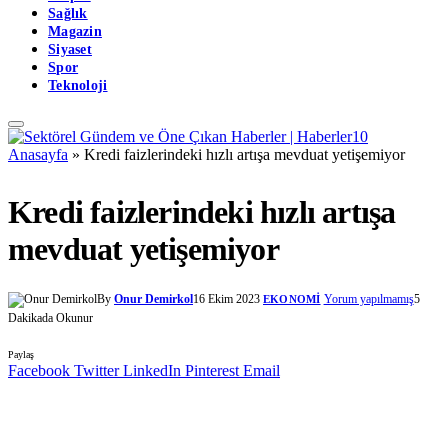
Sağlık
Magazin
Siyaset
Spor
Teknoloji
Anasayfa
»
Kredi faizlerindeki hızlı artışa mevduat yetişemiyor
Kredi faizlerindeki hızlı artışa
mevduat yetişemiyor
By
Onur Demirkol
16 Ekim 2023
Yorum yapılmamış
5
EKONOMI
Dakikada Okunur
Paylaş
Facebook
Twitter
LinkedIn
Pinterest
Email