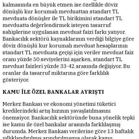
kalmasında en büyük etmen ise özellikle döviz
dönüşlü kur korumalı mevduattan standart TL
mevduata dönüşler ile TL birikimini standart TL
mevduatta değerlendirmek isteyen tasarruf
sahiplerine uygulanan mevduat faizi farkı yatıyor.
Bankacılık sektörü kaynaklarının verdiği bilgiye göre
döviz dönüşlü kur korumalı mevduat hesaplarının
standart TL mevduata geçişi için veriler mevduat faiz
oranı yüzde 50 seviyelerini aşarken, standart TL
mevduat faizleri yüzde 33-42 arasında değişiyor. Bu
oranlar da tasarruf miktarına göre farklılık
gösteriyor.
KAMU İLE ÖZEL BANKALAR AYRIŞTI
Merkez Bankası ve ekonomi yönetimi tüketici
kredilerindeki artış hızının yavaşlatılmasını
önemsiyor. Bankacılık sektöründe buna yönelik tepki
ise kamu ile özel bankalar arasında farklılaşmış
durumda. Merkez Bankası verilerine göre 13 haftalık
yıllıklandırılmış arındırılmamış olarak kamu