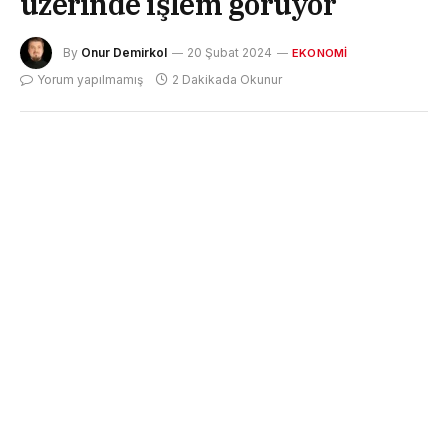
üzerinde işlem görüyor
By
Onur Demirkol
20 Şubat 2024
EKONOMI
Yorum yapılmamış
2 Dakikada Okunur