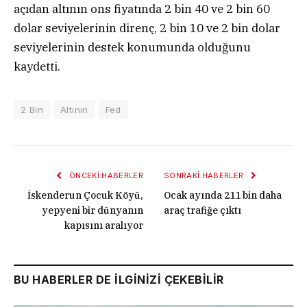
açıdan altının ons fiyatında 2 bin 40 ve 2 bin 60
dolar seviyelerinin direnç, 2 bin 10 ve 2 bin dolar
seviyelerinin destek konumunda olduğunu
kaydetti.
2 Bin
Altının
Fed
ÖNCEKI HABERLER
SONRAKI HABERLER
İskenderun Çocuk Köyü,
Ocak ayında 211 bin daha
yepyeni bir dünyanın
araç trafiğe çıktı
kapısını aralıyor
BU HABERLER DE İLGİNİZİ ÇEKEBİLİR