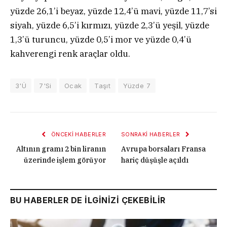
yüzde 26,1’i beyaz, yüzde 12,4’ü mavi, yüzde 11,7’si
siyah, yüzde 6,5’i kırmızı, yüzde 2,3’ü yeşil, yüzde
1,3’ü turuncu, yüzde 0,5’i mor ve yüzde 0,4’ü
kahverengi renk araçlar oldu.
3'Ü
7'Si
Ocak
Taşıt
Yüzde 7
ÖNCEKI HABERLER
SONRAKI HABERLER
Altının gramı 2 bin liranın
Avrupa borsaları Fransa
üzerinde işlem görüyor
hariç düşüşle açıldı
BU HABERLER DE İLGİNİZİ ÇEKEBİLİR