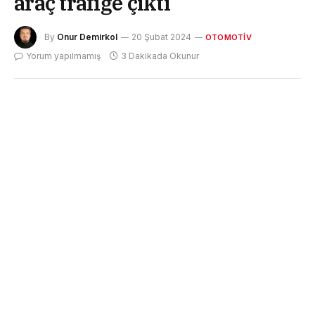
araç trafiğe çıktı
By
Onur Demirkol
20 Şubat 2024
OTOMOTIV
Yorum yapılmamış
3 Dakikada Okunur